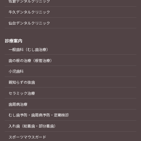
佐倉デンタルクリニック
牛久デンタルクリニック
仙台デンタルクリニック
診療案内
一般歯科（むし歯治療）
歯の根の治療（根管治療）
小児歯科
親知らずの抜歯
セラミック治療
歯周病治療
むし歯予防・歯周病予防・定期検診
入れ歯（総義歯・部分義歯）
スポーツマウスガード