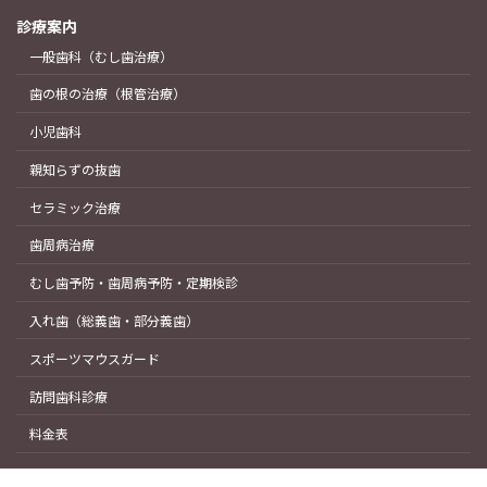
診療案内
一般歯科（むし歯治療）
歯の根の治療（根管治療）
小児歯科
親知らずの抜歯
セラミック治療
歯周病治療
むし歯予防・歯周病予防・定期検診
入れ歯（総義歯・部分義歯）
スポーツマウスガード
訪問歯科診療
料金表
Copyright © 水戸市役所目の前の歯科医院｜水戸デンタルクリニック All Rights