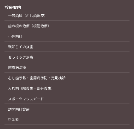
診療案内
一般歯科（むし歯治療）
歯の根の治療（根管治療）
小児歯科
親知らずの抜歯
セラミック治療
歯周病治療
むし歯予防・歯周病予防・定期検診
入れ歯（総義歯・部分義歯）
スポーツマウスガード
訪問歯科診療
料金表
Copyright © 水戸市役所目の前の歯科医院｜水戸デンタルクリニック All Rights