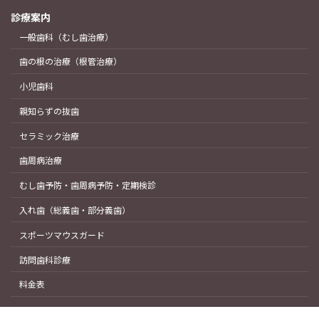
診療案内
一般歯科（むし歯治療）
歯の根の治療（根管治療）
小児歯科
親知らずの抜歯
セラミック治療
歯周病治療
むし歯予防・歯周病予防・定期検診
入れ歯（総義歯・部分義歯）
スポーツマウスガード
訪問歯科診療
料金表
Copyright © 水戸市役所目の前の歯科医院｜水戸デンタルクリニック All Rights