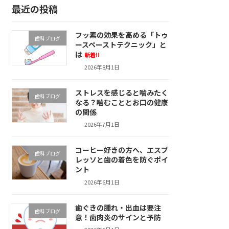
最近の投稿
フッ素の効果を高める「トゥ
歯科ブログ
ースペーストテクニック」と
は
新着!!
2026年8月1日
ストレスを感じると噛みたく
歯科ブログ
なる？噛むこととお口の健康
の関係
2026年7月1日
コーヒー好きの方へ、エスプ
歯科ブログ
レッソと歯の着色を防ぐポイ
ント
2026年6月1日
歯ぐきの腫れ・出血は要注
歯科ブログ
意！歯肉炎のサインと予防