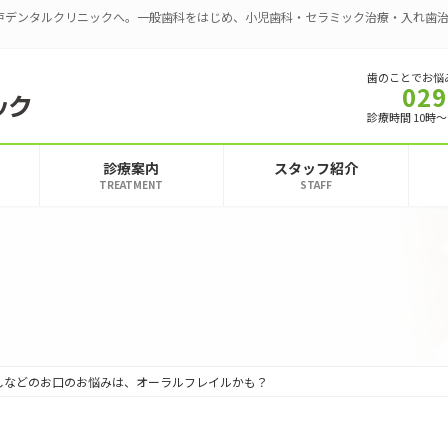
戸デンタルクリニックへ。一般歯科をはじめ、小児歯科・セラミック治療・入れ歯
歯のことでお悩
029
診療時間 10時～
診療案内
スタッフ紹介
TREATMENT
STAFF
しなどのお口のお悩みは、オーラルフレイルかも？