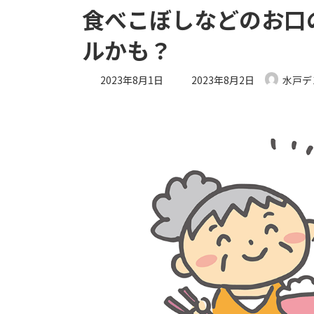
食べこぼしなどのお口
ルかも？
最
2023年8月1日
2023年8月2日
水戸デ
終
更
新
日
時
: