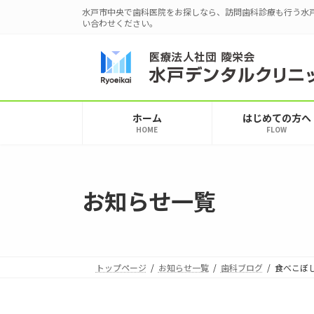
コ
ナ
水戸市中央で歯科医院をお探しなら、訪問歯科診療も行う水
ン
ビ
い合わせください。
テ
ゲ
ン
ー
ツ
シ
へ
ョ
ス
ン
ホーム
はじめての方へ
キ
に
HOME
FLOW
ッ
移
プ
動
お知らせ一覧
トップページ
お知らせ一覧
歯科ブログ
食べこぼ