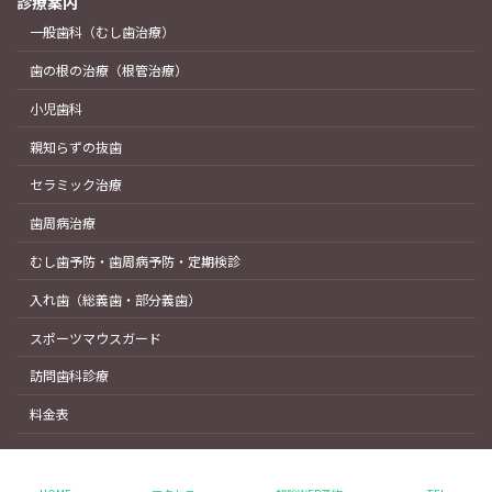
診療案内
一般歯科（むし歯治療）
歯の根の治療（根管治療）
小児歯科
親知らずの抜歯
セラミック治療
歯周病治療
むし歯予防・歯周病予防・定期検診
入れ歯（総義歯・部分義歯）
スポーツマウスガード
訪問歯科診療
料金表
Copyright © 水戸市役所目の前の歯科医院｜水戸デンタルクリニック All Rights
Reserved.