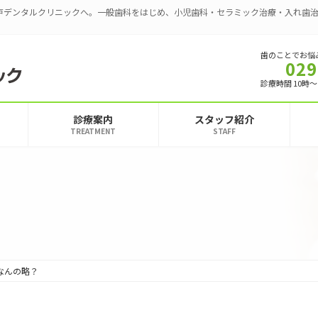
戸デンタルクリニックへ。一般歯科をはじめ、小児歯科・セラミック治療・入れ歯
歯のことでお悩
029
診療時間 10時～
診療案内
スタッフ紹介
TREATMENT
STAFF
なんの略？