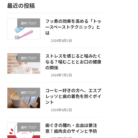
最近の投稿
フッ素の効果を高める「トゥ
歯科ブログ
ースペーストテクニック」と
は
2026年8月1日
ストレスを感じると噛みたく
歯科ブログ
なる？噛むこととお口の健康
の関係
2026年7月1日
コーヒー好きの方へ、エスプ
歯科ブログ
レッソと歯の着色を防ぐポイ
ント
2026年6月1日
歯ぐきの腫れ・出血は要注
歯科ブログ
意！歯肉炎のサインと予防