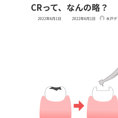
CRって、なんの略？
最
2022年6月1日
2022年6月1日
水戸デ
終
更
新
日
時
: