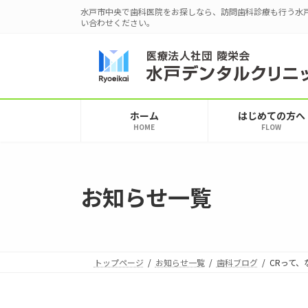
コ
ナ
水戸市中央で歯科医院をお探しなら、訪問歯科診療も行う水
ン
ビ
い合わせください。
テ
ゲ
ン
ー
ツ
シ
へ
ョ
ス
ン
ホーム
はじめての方へ
キ
に
HOME
FLOW
ッ
移
プ
動
お知らせ一覧
トップページ
お知らせ一覧
歯科ブログ
CRって、